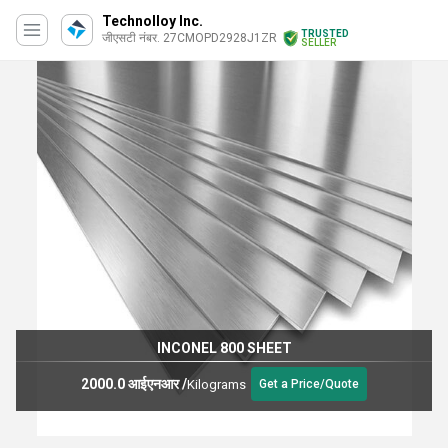
Technolloy Inc.
TRUSTED
जीएसटी नंबर. 27CMOPD2928J1ZR
SELLER
INCONEL 800 SHEET
2000.0 आईएनआर
/
Kilograms
Get a Price/Quote