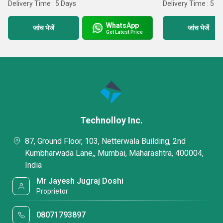
Delivery Time : 5 Days
Delivery Time : 5 D
WhatsApp
जांच भेजें
जांच भेजें
Get Latest Price
Technolloy Inc.
87, Ground Floor, 103, Netterwala Building, 2nd
Kumbharwada Lane,, Mumbai, Maharashtra, 400004,
India
Mr Jayesh Jugraj Doshi
Proprietor
08071793897