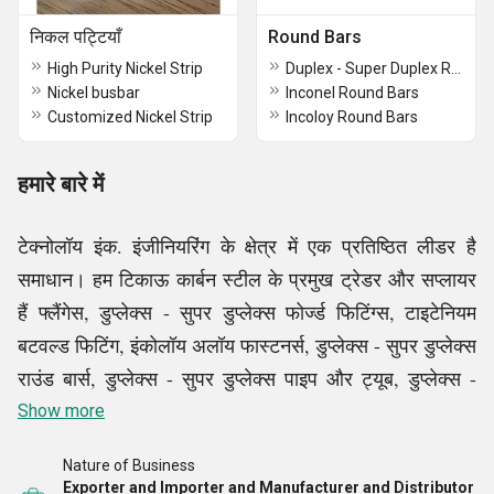
निकल पट्टियाँ
Round Bars
High Purity Nickel Strip
Duplex - Super Duplex Round Bars
Nickel busbar
Inconel Round Bars
Customized Nickel Strip
Incoloy Round Bars
हमारे बारे में
टेक्नोलॉय इंक. इंजीनियरिंग के क्षेत्र में एक प्रतिष्ठित लीडर है
समाधान। हम टिकाऊ कार्बन स्टील के प्रमुख ट्रेडर और सप्लायर
हैं फ्लैंगेस, डुप्लेक्स - सुपर डुप्लेक्स फोर्ज्ड फिटिंग्स, टाइटेनियम
बटवल्ड फिटिंग, इंकोलॉय अलॉय फास्टनर्स, डुप्लेक्स - सुपर डुप्लेक्स
राउंड बार्स, डुप्लेक्स - सुपर डुप्लेक्स पाइप और ट्यूब, डुप्लेक्स -
सुपर डुप्लेक्स शीट्स और प्लेट्स आदि, हम उच्च गुणवत्ता वाले उत्पाद
Show more
उपलब्ध कराने में विशेषज्ञ हैं जो हैं एटलस कोप्को, एल्गी, कैसर, और
Nature of Business
जैसे प्रमुख ब्रांडों से प्राप्त किया गया अन्य। इसके अलावा, हम
Exporter and Importer and Manufacturer and Distributor