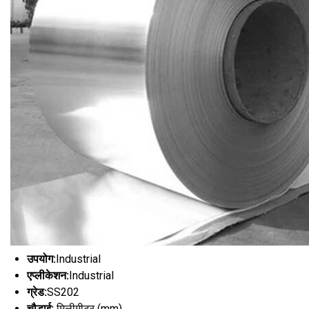
उपयोग:
Industrial
एप्लीकेशन:
Industrial
ग्रेड:
SS202
चौड़ाई:
मिलीमीटर (mm)