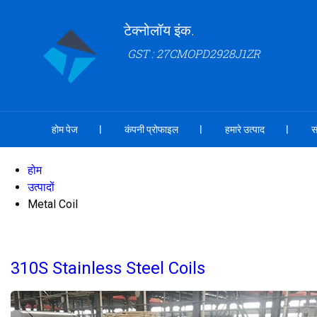
टेक्नोलॉय इंक.
GST : 27CMOPD2928J1ZR
होम पेज
कंपनी प्रोफाइल
हमारे उत्पाद
स
होम
उत्पादों
Metal Coil
310S Stainless Steel Coils