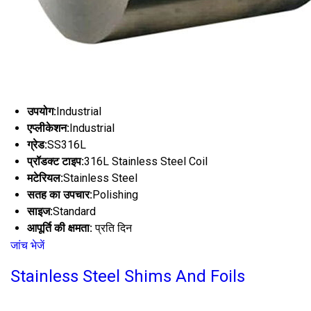
उपयोग:
Industrial
एप्लीकेशन:
Industrial
ग्रेड:
SS316L
प्रॉडक्ट टाइप:
316L Stainless Steel Coil
मटेरियल:
Stainless Steel
सतह का उपचार:
Polishing
साइज:
Standard
आपूर्ति की क्षमता:
प्रति दिन
जांच भेजें
Stainless Steel Shims And Foils