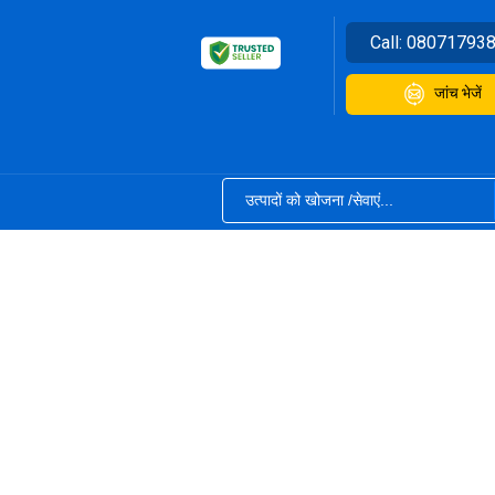
Call:
08071793
जांच भेजें